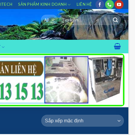
HITECH
SẢN PHẨM KINH DOANH
LIÊN HỆ
Tìm
kiếm:
T