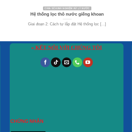
CHIA SẺ KINH NGHIỆM XỬ LÝ NƯỚC
Hệ thống lọc thô nước giếng khoan
Giai đoạn 2: Cách tự lắp đặt Hệ thống lọc [...]
»
KẾT NỐI VỚI CHÚNG TÔI
CHỨNG NHẬN