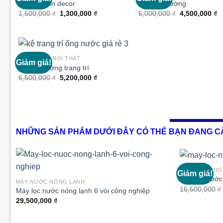
Đèn để bàn decor
Đèn gắn tường
Giá
Giá
Giá
G
1,500,000
₫
1,300,000
₫
5,000,000
₫
4,500,000
₫
Thêm
gốc
hiện
gốc
h
vào
là:
tại
là:
tạ
1,500,000 ₫.
là:
5,000,000 ₫.
là
1,300,000 ₫.
4
TRANG TRÍ NỘI THẤT
Giảm giá!
Kệ treo tường trang trí
Giá
Giá
6,500,000
₫
5,200,000
₫
Thêm
gốc
hiện
vào
là:
tại
6,500,000 ₫.
là:
5,200,000 ₫.
NHỮNG SẢN PHẨM DƯỚI ĐÂY CÓ THỂ BẠN ĐANG CẦ
MÁY NƯỚC NÓ
Giảm giá!
Máy lọc nước
MÁY NƯỚC NÓNG LẠNH
16,500,000
₫
Máy lọc nước nóng lạnh 6 vòi công nghiệp
Thêm
29,500,000
₫
vào