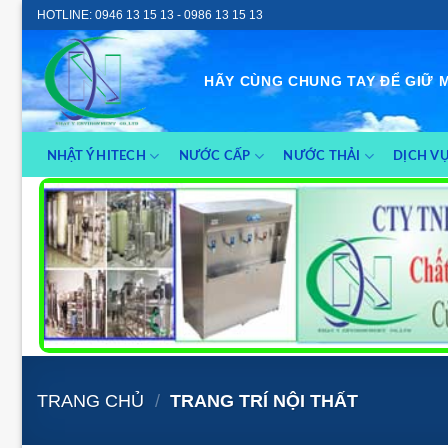
Skip
HOTLINE: 0946 13 15 13 - 0986 13 15 13
to
content
HÃY CÙNG CHUNG TAY ĐỂ GIỮ 
NHẬT Ý HITECH
NƯỚC CẤP
NƯỚC THẢI
DỊCH V
TRANG CHỦ
/
TRANG TRÍ NỘI THẤT