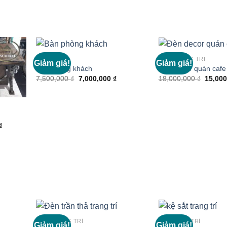
BÀN GHẾ
ĐÈN TRANG TRÍ
Giảm giá!
Giảm giá!
Bàn phòng khách
Đèn decor quán cafe
Giá
Giá
Giá
7,500,000
₫
7,000,000
₫
18,000,000
₫
15,00
Thêm
Thêm
gốc
hiện
gốc
vào
vào
là:
tại
là:
7,500,000 ₫.
là:
18,000
7,000,000 ₫.
Giá
₫
hiện
tại
₫.
là:
15,000,000 ₫.
ĐÈN TRANG TRÍ
KỆ TRANG TRÍ
Giảm giá!
Giảm giá!