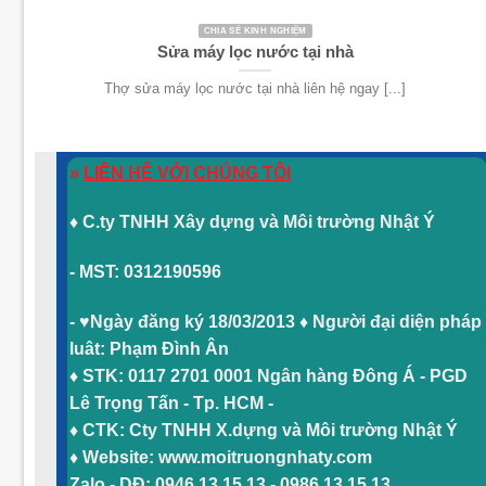
CHIA SẺ KINH NGHIỆM
Sửa máy lọc nước tại nhà
Thợ sửa máy lọc nước tại nhà liên hệ ngay [...]
»
LIÊN HỆ VỚI CHÚNG TÔI
♦ C.ty TNHH Xây dựng và Môi trường Nhật Ý
- MST: 0312190596
-
♥Ngày đăng ký 18/03/2013
♦ Người đại diện pháp
luât: Phạm Đình Ân
♦ STK: 0117 2701 0001 Ngân hàng Đông Á - PGD
Lê Trọng Tấn - Tp. HCM -
♦ CTK: Cty TNHH X.dựng và Môi trường Nhật Ý
♦ Website: www.moitruongnhaty.com
Zalo - DĐ: 0946 13 15 13 - 0986 13 15 13