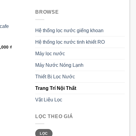
BROWSE
Hệ thống lọc nước giếng khoan
Hệ thống lọc nước tinh khiết RO
Giá
0,000
₫
Thêm
hiện
Máy lọc nước
vào
tại
,000 ₫.
là:
15,000,000 ₫.
Máy Nước Nóng Lạnh
Thiết Bị Lọc Nước
Trang Trí Nội Thất
Vật Liệu Lọc
LỌC THEO GIÁ
Giá
Giá
LỌC
tối
tối