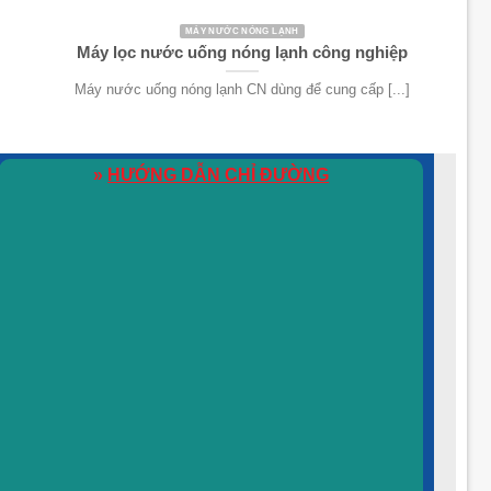
MÁY NƯỚC NÓNG LẠNH
Máy lọc nước uống nóng lạnh công nghiệp
Máy nước uống nóng lạnh CN dùng để cung cấp [...]
»
HƯỚNG DẪN CHỈ ĐƯỜNG