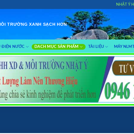
NHẬT Ý 
MÔI TRƯỜNG XANH SẠCH HƠN
Ụ ĐIỆN NƯỚC
DACH MỤC SẢN PHẨM
TÀI LIỆU
MÁY NLM