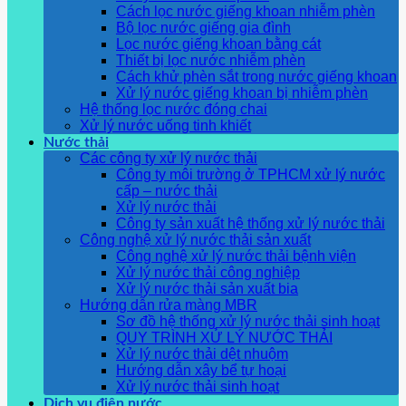
Cách lọc nước giếng khoan nhiễm phèn
Bộ lọc nước giếng gia đình
Lọc nước giếng khoan bằng cát
Thiết bị lọc nước nhiễm phèn
Cách khử phèn sắt trong nước giếng khoan
Xử lý nước giếng khoan bị nhiễm phèn
Hệ thống lọc nước đóng chai
Xử lý nước uống tinh khiết
Nước thải
Các công ty xử lý nước thải
Công ty môi trường ở TPHCM xử lý nước
cấp – nước thải
Xử lý nước thải
Công ty sản xuất hệ thống xử lý nước thải
Công nghệ xử lý nước thải sản xuất
Công nghệ xử lý nước thải bệnh viện
Xử lý nước thải công nghiệp
Xử lý nước thải sản xuất bia
Hướng dẫn rửa màng MBR
Sơ đồ hệ thống xử lý nước thải sinh hoạt
QUY TRÌNH XỬ LÝ NƯỚC THẢI
Xử lý nước thải dệt nhuộm
Hướng dẫn xây bể tự hoại
Xử lý nước thải sinh hoạt
Dịch vụ điện nước