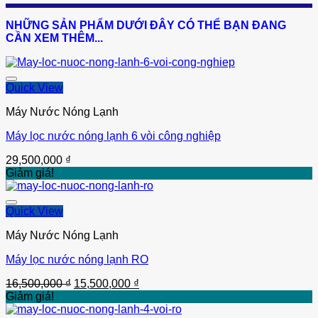
gốc
hiện
là:
tại
NHỮNG SẢN PHẨM DƯỚI ĐÂY CÓ THỂ BẠN ĐANG
8,200,000 ₫.
là:
CẦN XEM THÊM...
8,100,000 ₫.
Quick View
Máy Nước Nóng Lạnh
Máy lọc nước nóng lạnh 6 vòi công nghiệp
Thêm vào
29,500,000
₫
Giảm giá!
Quick View
Máy Nước Nóng Lạnh
Máy lọc nước nóng lạnh RO
Thêm vào
Giá
Giá
16,500,000
₫
15,500,000
₫
gốc
hiện
Giảm giá!
là:
tại