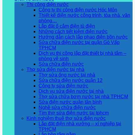
Thi công điện nước
Công ty thi công điện nước Hóc Môn
Thiết kế điện nước công trình, tòa nhà, văn
phòng…
Lắp đặt ổ cắm điện tủ điện
Những cách tiết kiệm điện nước
Hướng dẫn cách lắp phao điện bồn nước
Sửa chữa điện nước tại quận Gò Vấp
TPHCM
Dịch vụ thi công lắp đặt thiết bị nhà tắm –
phòng vệ sinh
Sửa chữa điện nước
Thợ sửa điện nước tại nhà
Thợ sửa ống nước tại nhà
Sửa chữa điện nước quận 12
Công ty sửa điện nước
Dịch vụ sửa điện nước tại nhà
Thợ sửa chữa bơm nước tại nhà TPHCM
Sửa điện nước quận tân bình
Nghề sửa chữa điện nước
Tìm thợ sửa điện nước tại tphcm
Kinh nghiệm thuê thợ sửa điện nước
Lắp đặt điện nhà xưởng – xí nghiệp tại
TPHCM
Lắp bồn tắm nằm