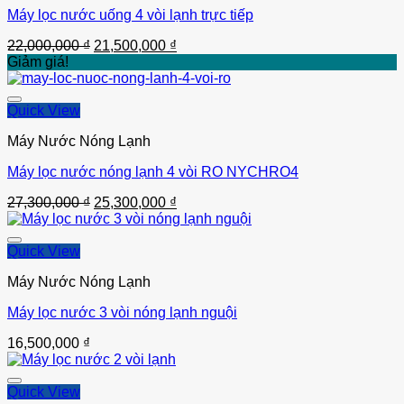
Máy lọc nước uống 4 vòi lạnh trực tiếp
Thêm vào
Giá
Giá
22,000,000
₫
21,500,000
₫
gốc
hiện
Giảm giá!
là:
tại
22,000,000 ₫.
là:
21,500,000 ₫.
Quick View
Máy Nước Nóng Lạnh
Máy lọc nước nóng lạnh 4 vòi RO NYCHRO4
Thêm vào
Giá
Giá
27,300,000
₫
25,300,000
₫
gốc
hiện
là:
tại
27,300,000 ₫.
là:
Quick View
25,300,000 ₫.
Máy Nước Nóng Lạnh
Máy lọc nước 3 vòi nóng lạnh nguội
Thêm vào
16,500,000
₫
Quick View