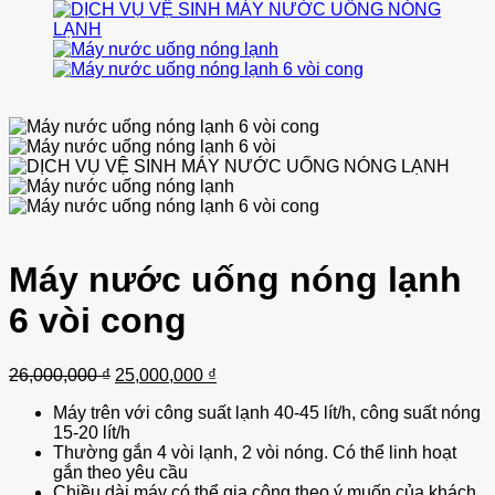
Thêm vào
Máy nước uống nóng lạnh
6 vòi cong
Giá
Giá
26,000,000
₫
25,000,000
₫
gốc
hiện
Máy trên với công suất lạnh 40-45 lít/h, công suất nóng
là:
tại
15-20 lít/h
26,000,000 ₫.
là:
Thường gắn 4 vòi lạnh, 2 vòi nóng. Có thể linh hoạt
25,000,000 ₫.
gắn theo yêu cầu
Chiều dài máy có thể gia công theo ý muốn của khách