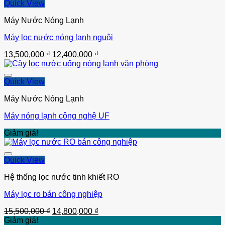
Quick View
Máy Nước Nóng Lạnh
Máy lọc nước nóng lạnh nguội
Thêm vào
Giá
Giá
13,500,000
₫
12,400,000
₫
gốc
hiện
là:
tại
13,500,000 ₫.
là:
Quick View
12,400,000 ₫.
Máy Nước Nóng Lạnh
Máy nóng lạnh công nghệ UF
Thêm vào
Giảm giá!
Quick View
Hệ thống lọc nước tinh khiết RO
Máy lọc ro bán công nghiệp
Thêm vào
Giá
Giá
15,500,000
₫
14,800,000
₫
gốc
hiện
Giảm giá!