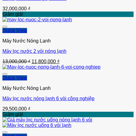
32,000,000
₫
Giảm giá!
Quick View
Máy Nước Nóng Lạnh
Máy lọc nước 2 vòi nóng lạnh
Thêm vào
Giá
Giá
13,000,000
₫
11,800,000
₫
gốc
hiện
là:
tại
13,000,000 ₫.
là:
Quick View
11,800,000 ₫.
Máy Nước Nóng Lạnh
Máy lọc nước nóng lạnh 6 vòi công nghiệp
Thêm vào
29,500,000
₫
Giảm giá!