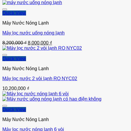
là:
tại
15,500,000 ₫.
là:
14,800,000 ₫.
Quick View
Máy Nước Nóng Lạnh
Máy lọc nước uống nóng lạnh
Thêm vào
Giá
Giá
8,200,000
₫
8,000,000
₫
gốc
hiện
là:
tại
8,200,000 ₫.
là:
Quick View
8,000,000 ₫.
Máy Nước Nóng Lạnh
Máy lọc nước 2 vòi lạnh RO NYC02
Thêm vào
10,200,000
₫
Quick View
Máy Nước Nóng Lạnh
Máy lọc nước nóng lạnh 6 vòi
Thêm vào