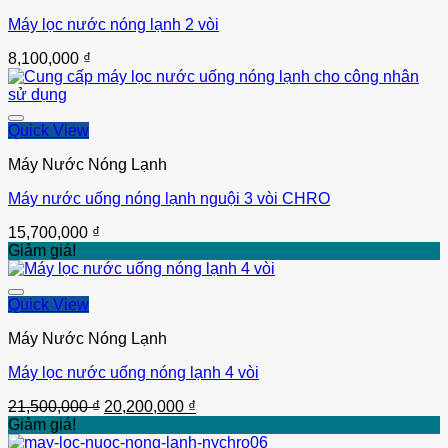
Máy lọc nước nóng lạnh 2 vòi
Thêm vào
8,100,000
₫
Quick View
Máy Nước Nóng Lạnh
Máy nước uống nóng lạnh nguội 3 vòi CHRO
Thêm vào
15,700,000
₫
Giảm giá!
Quick View
Máy Nước Nóng Lạnh
Máy lọc nước uống nóng lạnh 4 vòi
Thêm vào
Giá
Giá
21,500,000
₫
20,200,000
₫
gốc
hiện
Giảm giá!
là:
tại