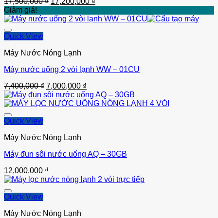
Giá
Giá
17,500,000
₫
17,200,000
₫
gốc
hiện
Giảm giá!
là:
tại
17,500,000 ₫.
là:
17,200,000 ₫.
Quick View
Máy Nước Nóng Lạnh
Máy nước uống 2 vòi lạnh WW – 01CU
Thêm vào
Giá
Giá
7,400,000
₫
7,000,000
₫
gốc
hiện
là:
tại
7,400,000 ₫.
là:
7,000,000 ₫.
Quick View
Máy Nước Nóng Lạnh
Máy đun sôi nước uống AQ – 30GB
Thêm vào
12,000,000
₫
Quick View
Máy Nước Nóng Lạnh