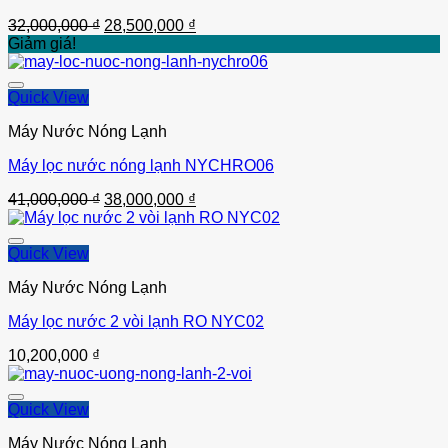
Giá
Giá
32,000,000
₫
28,500,000
₫
gốc
hiện
Giảm giá!
là:
tại
32,000,000 ₫.
là:
28,500,000 ₫.
Quick View
Máy Nước Nóng Lạnh
Máy lọc nước nóng lạnh NYCHRO06
Thêm vào
Giá
Giá
41,000,000
₫
38,000,000
₫
gốc
hiện
là:
tại
41,000,000 ₫.
là:
Quick View
38,000,000 ₫.
Máy Nước Nóng Lạnh
Máy lọc nước 2 vòi lạnh RO NYC02
Thêm vào
10,200,000
₫
Quick View
Máy Nước Nóng Lạnh