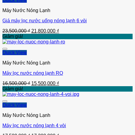
Quick View
Máy Nước Nóng Lạnh
Giá máy lọc nước uống nóng lạnh 6 vòi
Thêm vào
Giá
Giá
23,500,000
₫
21,800,000
₫
gốc
hiện
Giảm giá!
là:
tại
23,500,000 ₫.
là:
21,800,000 ₫.
Quick View
Máy Nước Nóng Lạnh
Máy lọc nước nóng lạnh RO
Thêm vào
Giá
Giá
16,500,000
₫
15,500,000
₫
gốc
hiện
Giảm giá!
là:
tại
16,500,000 ₫.
là:
15,500,000 ₫.
Quick View
Máy Nước Nóng Lạnh
Máy lọc nước nóng lạnh 4 vòi
Thêm vào