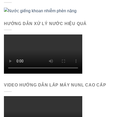
HƯỚNG DẪN XỬ LÝ NƯỚC HIỆU QUẢ
VIDEO HƯỚNG DẪN LẮP MÁY NUNL CAO CẤP