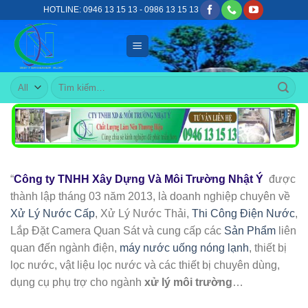
Skip
HOTLINE: 0946 13 15 13 - 0986 13 15 13
to
content
Tìm
kiếm:
“
Công ty TNHH Xây Dựng Và Môi Trường Nhật Ý
được
thành lập tháng 03 năm 2013, là doanh nghiệp chuyên về
Xử Lý Nước Cấp
, Xử Lý Nước Thải,
Thi Công Điện Nước
,
Lắp Đặt Camera Quan Sát và cung cấp các
Sản Phẩm
liên
quan đến ngành điện,
máy nước uống nóng lạnh
, thiết bị
lọc nước, vật liệu lọc nước và các thiết bị chuyên dùng,
dụng cụ phụ trợ cho ngành
xử lý môi trường
…