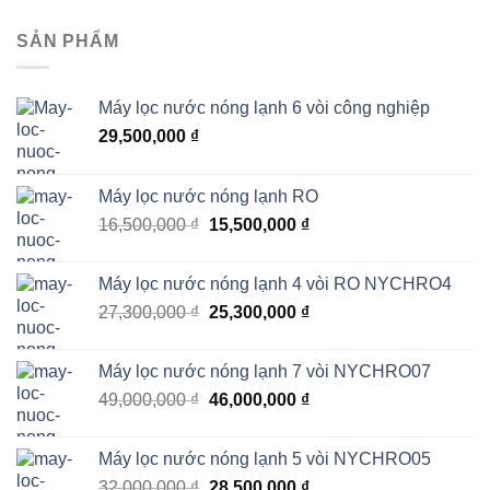
SẢN PHẨM
Máy lọc nước nóng lạnh 6 vòi công nghiệp
29,500,000
₫
Máy lọc nước nóng lạnh RO
Giá
Giá
16,500,000
₫
15,500,000
₫
gốc
hiện
là:
tại
Máy lọc nước nóng lạnh 4 vòi RO NYCHRO4
16,500,000 ₫.
là:
Giá
Giá
27,300,000
₫
25,300,000
₫
15,500,000 ₫.
gốc
hiện
là:
tại
Máy lọc nước nóng lạnh 7 vòi NYCHRO07
27,300,000 ₫.
là:
Giá
Giá
49,000,000
₫
46,000,000
₫
25,300,000 ₫.
gốc
hiện
là:
tại
Máy lọc nước nóng lạnh 5 vòi NYCHRO05
49,000,000 ₫.
là:
Giá
Giá
32,000,000
₫
28,500,000
₫