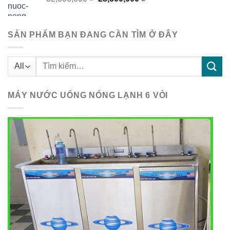
46,000,000 ₫.
gốc
hiện
là:
tại
32,000,000 ₫.
là:
SẢN PHẤM BẠN ĐANG CẦN TÌM Ở ĐÂY
28,500,000 ₫.
Tìm
kiếm:
MÁY NƯỚC UỐNG NÓNG LẠNH 6 VÒI