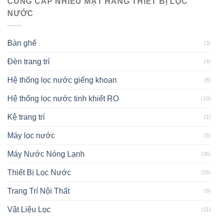
CUNG CẤP NHIỀU MẶT HÀNG THIẾT BỊ LỌC
NƯỚC
Bàn ghế
(3)
Đèn trang trí
(4)
Hệ thống lọc nước giếng khoan
(8)
Hệ thống lọc nước tinh khiết RO
(10)
Kệ trang trí
(1)
Máy lọc nước
(5)
Máy Nước Nóng Lạnh
(36)
Thiết Bị Lọc Nước
(26)
Trang Trí Nội Thất
(9)
Vật Liệu Lọc
(11)