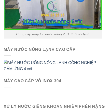
Cung cấp máy lọc nước uống 2, 3, 4, 6 vòi lạnh
MÁY NƯỚC NÓNG LẠNH CAO CẤP
MÁY CAO CẤP VỎ INOX 304
XỬ LÝ NƯỚC GIẾNG KHOAN NHIỄM PHÈN NẶNG