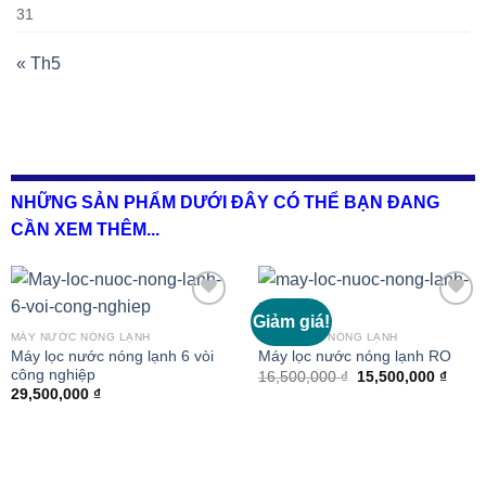
31
« Th5
NHỮNG SẢN PHẨM DƯỚI ĐÂY CÓ THỂ BẠN ĐANG
CẦN XEM THÊM...
Giảm giá!
MÁY NƯỚC NÓNG LẠNH
MÁY NƯỚC NÓNG LẠNH
Máy lọc nước nóng lạnh 6 vòi
Máy lọc nước nóng lạnh RO
Thêm
Thêm
công nghiệp
vào
vào
Giá
Giá
16,500,000
₫
15,500,000
₫
gốc
hiện
29,500,000
₫
là:
tại
16,500,000 ₫.
là:
15,50