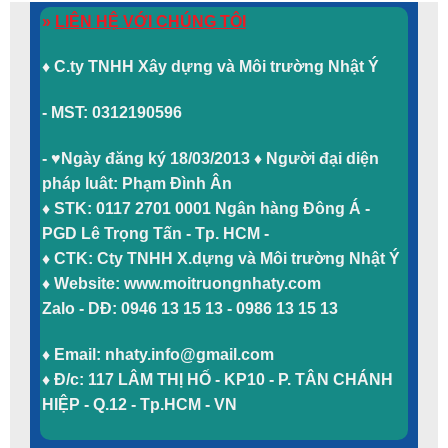
»
LIÊN HỆ VỚI CHÚNG TÔI
♦ C.ty TNHH Xây dựng và Môi trường Nhật Ý
- MST: 0312190596
-
♥Ngày đăng ký 18/03/2013
♦ Người đại diện
pháp luât: Phạm Đình Ân
♦ STK: 0117 2701 0001 Ngân hàng Đông Á -
PGD Lê Trọng Tấn - Tp. HCM -
♦ CTK: Cty TNHH X.dựng và Môi trường Nhật Ý
♦ Website: www.moitruongnhaty.com
Zalo - DĐ: 0946 13 15 13 - 0986 13 15 13
♦ Email: nhaty.info@gmail.com
♦ Đ/c: 117 LÂM THỊ HỐ - KP10 - P. TÂN CHÁNH
HIỆP - Q.12 - Tp.HCM - VN