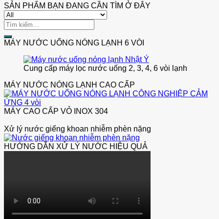
SẢN PHẤM BẠN ĐANG CẦN TÌM Ở ĐÂY
là:
46,000
tại
32,000,000 ₫.
là:
Tìm
28,500
kiếm:
MÁY NƯỚC UỐNG NÓNG LẠNH 6 VÒI
Cung cấp máy lọc nước uống 2, 3, 4, 6 vòi lạnh
MÁY NƯỚC NÓNG LẠNH CAO CẤP
MÁY CAO CẤP VỎ INOX 304
Xử lý nước giếng khoan nhiễm phèn nặng
HƯỚNG DẪN XỬ LÝ NƯỚC HIỆU QUẢ