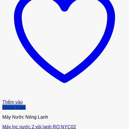
Thêm vào
Quick View
Máy Nước Nóng Lạnh
Máy lọc nước 2 vòi lạnh RO NYC02