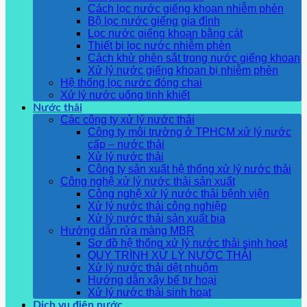
Cách lọc nước giếng khoan nhiễm phèn
Bộ lọc nước giếng gia đình
Lọc nước giếng khoan bằng cát
Thiết bị lọc nước nhiễm phèn
Cách khử phèn sắt trong nước giếng khoan
Xử lý nước giếng khoan bị nhiễm phèn
Hệ thống lọc nước đóng chai
Xử lý nước uống tinh khiết
Nước thải
Các công ty xử lý nước thải
Công ty môi trường ở TPHCM xử lý nước
cấp – nước thải
Xử lý nước thải
Công ty sản xuất hệ thống xử lý nước thải
Công nghệ xử lý nước thải sản xuất
Công nghệ xử lý nước thải bệnh viện
Xử lý nước thải công nghiệp
Xử lý nước thải sản xuất bia
Hướng dẫn rửa màng MBR
Sơ đồ hệ thống xử lý nước thải sinh hoạt
QUY TRÌNH XỬ LÝ NƯỚC THẢI
Xử lý nước thải dệt nhuộm
Hướng dẫn xây bể tự hoại
Xử lý nước thải sinh hoạt
Dịch vụ điện nước