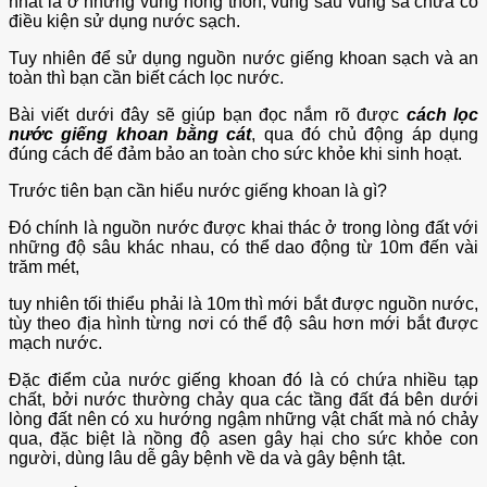
nhất là ở những vùng nông thôn, vùng sâu vùng sa chưa có
điều kiện sử dụng nước sạch.
Tuy nhiên để sử dụng nguồn nước giếng khoan sạch và an
toàn thì bạn cần biết cách lọc nước.
Bài viết dưới đây sẽ giúp bạn đọc nắm rõ được
cách lọc
nước giếng khoan bằng cát
, qua đó chủ động áp dụng
đúng cách để đảm bảo an toàn cho sức khỏe khi sinh hoạt.
Trước tiên bạn cần hiểu nước giếng khoan là gì?
Đó chính là nguồn nước được khai thác ở trong lòng đất với
những độ sâu khác nhau, có thể dao động từ 10m đến vài
trăm mét,
tuy nhiên tối thiểu phải là 10m thì mới bắt được nguồn nước,
tùy theo địa hình từng nơi có thể độ sâu hơn mới bắt được
mạch nước.
Đặc điểm của nước giếng khoan đó là có chứa nhiều tạp
chất, bởi nước thường chảy qua các tầng đất đá bên dưới
lòng đất nên có xu hướng ngậm những vật chất mà nó chảy
qua, đặc biệt là nồng độ asen gây hại cho sức khỏe con
người, dùng lâu dễ gây bệnh về da và gây bệnh tật.