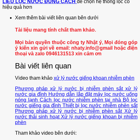
LIỆU LỌC NƯỚC ĐÚNG CÁCH
để chọn hệ thống lọc có
hiệu quả hơn
Xem thêm bài viết liên quan bên dưới
Tài liệu mang tính chất tham khảo.
Mọi bản quyền thuộc công ty Nhật ý, Mọi đóng góp
ý kiến xin gửi về email: nhaty.info@gmail hoặc điện
thoại và zalo 0946131513 xin cảm ơn
Bài viết liên quan
Video tham khảo
xử lý nước giếng khoan nhiễm phèn
Phương pháp xử lý nước bị nhiễm phèn sắt
xử lý
nước gia đình
Hướng dẫn lắp đặt máy lọc nước uống
nóng lạnh
Cách lọc nước nhiễm phèn tại nhà
Bộ lọc
nước giếng gia đình
Thiết bị lọc nước nhiễm phèn sắt
Phương pháp xử lý nước bị nhiễm phèn sắt
Xử lý
nước thải sinh hoạt
Xử lý nước giếng khoan bị nhiễm
phèn
Tham khảo video bên dưới: