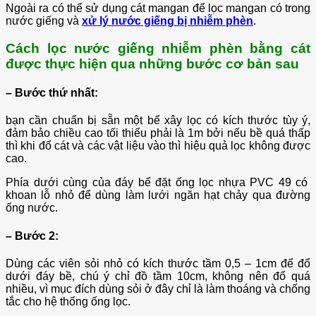
Ngoài ra có thể sử dụng cát mangan để lọc mangan có trong
nước giếng và
xử lý nước giếng bị nhiễm phèn
.
Cách lọc nước giếng nhiễm phèn bằng cát
được thực hiện qua những bước cơ bản sau
– Bước thứ nhất:
bạn cần chuẩn bị sẵn một bể xây lọc có kích thước tùy ý,
đảm bảo chiều cao tối thiểu phải là 1m bởi nếu bề quá thấp
thì khi đổ cát và các vật liệu vào thì hiệu quả lọc không được
cao.
Phía dưới cùng của đáy bể đặt ống lọc nhựa PVC 49 có
khoan lỗ nhỏ để dùng làm lưới ngăn hạt chảy qua đường
ống nước.
– Bước 2:
Dùng các viên sỏi nhỏ có kích thước tầm 0,5 – 1cm để đổ
dưới đáy bề, chú ý chỉ đồ tầm 10cm, không nên đổ quá
nhiều, vì mục đích dùng sỏi ở đây chỉ là làm thoáng và chống
tắc cho hệ thống ống lọc.