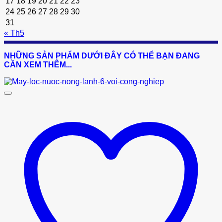
17
18
19
20
21
22
23
24
25
26
27
28
29
30
31
« Th5
NHỮNG SẢN PHẨM DƯỚI ĐÂY CÓ THỂ BẠN ĐANG
CẦN XEM THÊM...