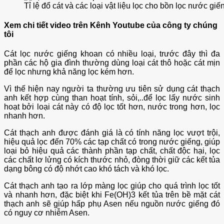
Tỉ lệ đổ cát và các loại vật liệu lọc cho bồn lọc nước gi
Xem chi tiết video trên Kênh Youtube của công ty chúng
tôi
Cát lọc nước giếng khoan có nhiều loại, trước đây thì đa
phần các hộ gia đình thường dùng loại cát thô hoặc cát mịn
để lọc nhưng khả năng lọc kém hơn.
Vì thế hiện nay người ta thường ưu tiên sử dụng cát thạch
anh kết hợp cùng than hoạt tính, sỏi,..để lọc lấy nước sinh
hoạt bởi loại cát này có độ lọc tốt hơn, nước trong hơn, lọc
nhanh hơn.
Cát thạch anh được đánh giá là có tính năng lọc vượt trội,
hiệu quả lọc đến 70% các tạp chất có trong nước giếng, giúp
loại bỏ hiệu quả các thành phần tạp chất, chất độc hại, lọc
các chất lơ lửng có kích thước nhỏ, đòng thời giữ các kết tủa
dạng bông có độ nhớt cao khó tách và khó lọc.
Cát thạch anh tạo ra lớp màng lọc giúp cho quá trình lọc tốt
và nhanh hơn, đặc biệt khi Fe(OH)3 kết tủa trên bề mặt cát
thạch anh sẽ giúp hấp phụ Asen nếu nguồn nước giếng đó
có nguy cơ nhiễm Asen.