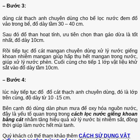
– Bước 3:
dùng cát thạch anh chuyên dùng cho bể lọc nước đem đổ
vảo trong bể, đổ dày tầm 30 – 40 cm.
Sau đó đổ than hoạt tính, ưu tiên chọn than gáo dừa là tốt
nhất, đổ dày 10cm.
Rồi tiếp tục đổ cát mangan chuyên dùng xử lý nước giếng
khoan nhiễm mangan giúp hấp thụ hết mangan trong nước,
giúp xử lý nước phèn. Cuối cùng cho tiếp 1 lớp vật liệu khử
sắt vào đổ dày tầm 10cm.
– Bước 4:
lúc này tiếp tục đổ đổ cát thạch anh chuyên dùng, đó là lớp
trên cùng, độ dày từ 10 -15 cm.
Bên cạnh đó dùng dàn phun mưa để oxy hóa nguồn nước,
đây là yếu tố quan trọng trong
c
ách lọc nước giếng khoan
bằng cát
nhằm tăng hiệu quả xử lý nước bị nhiễm sắt, đồng
thời giúp làm nước hết mùi tanh.
Quý khách có thể tham khảo thêm
CÁCH SỬ DỤNG VẬT