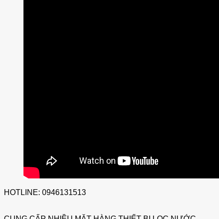
HOTLINE: 0946131513
CUNG CẤP NHIỀU MẶT HÀNG THIẾT BỊ LỌC NƯỚC