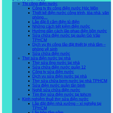
Thi công điện nước
Công ty thi công điện nước Hóc Môn
Thiết kế điện nước công trình, tòa nhà, văn
phòng…
Lắp đặt ổ cắm điện tủ điện
Những cách tiết kiệm điện nước
Hướng dẫn cách lắp phao điện bồn nước
Sửa chữa điện nước tại quận Gò Vấp
TPHCM
Dịch vụ thi công lắp đặt thiết bị nhà tắm –
phòng vệ sinh
Sửa chữa điện nước
Thợ sửa điện nước tại nhà
Thợ sửa ống nước tại nhà
Sửa chữa điện nước quận 12
Công ty sửa điện nước
Dịch vụ sửa điện nước tại nhà
Thợ sửa chữa bơm nước tại nhà TPHCM
Sửa điện nước quận tân bình
Nghề sửa chữa điện nước
Tìm thợ sửa điện nước tại tphcm
Kinh nghiệm thuê thợ sửa điện nước
Lắp đặt điện nhà xưởng – xí nghiệp tại
TPHCM
Lắp bồn tắm nằm