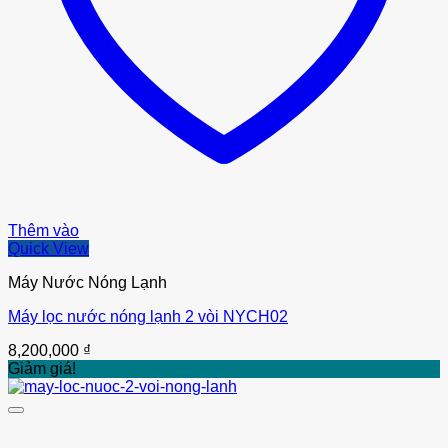
Thêm vào
Quick View
Máy Nước Nóng Lạnh
Máy lọc nước nóng lạnh 2 vòi NYCH02
8,200,000
₫
Giảm giá!