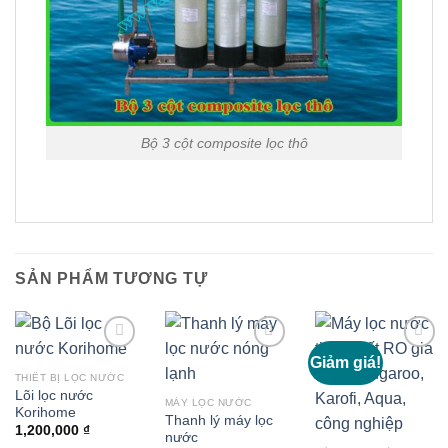
Bộ 3 cột composite lọc thô
SẢN PHẨM TƯƠNG TỰ
Giảm giá!
THIẾT BỊ LỌC NƯỚC
Lõi lọc nước
Thêm
Thêm
Thêm
MÁY LỌC NƯỚC
Korihome
vào
vào
vào
Thanh lý máy lọc
1,200,000
₫
nước