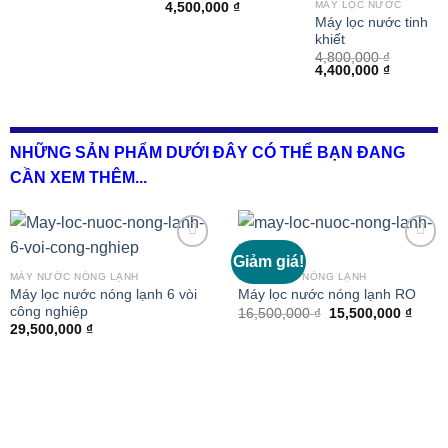
MÁY LỌC NƯỚC
4,500,000
₫
Máy lọc nước tinh
khiết
4,800,000
₫
Giá
Giá
4,400,000
₫
gốc
hiện
là:
tại
4,800,000 ₫.
là:
4,400,00
NHỮNG SẢN PHẨM DƯỚI ĐÂY CÓ THỂ BẠN ĐANG
CẦN XEM THÊM...
Giảm giá!
MÁY NƯỚC NÓNG LẠNH
MÁY NƯỚC NÓNG LẠNH
Máy lọc nước nóng lạnh 6 vòi
Máy lọc nước nóng lạnh RO
Thêm
Thêm
công nghiệp
vào
vào
Giá
Giá
16,500,000
₫
15,500,000
₫
gốc
hiện
29,500,000
₫
là:
tại
16,500,000 ₫.
là:
15,50